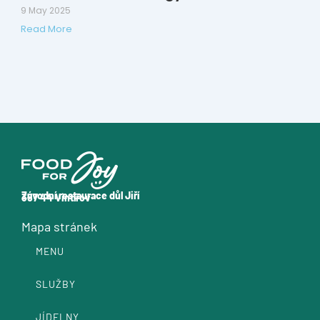
9 May 2025
Read More
Závodní restaurace důl Jiří
357 44 Vintířov
Mapa stránek
MENU
SLUŽBY
JÍDELNY