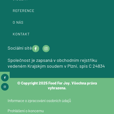
REFERENCE
O NÁS
KONTAKT
F
I
Sociální sítě
a
n
c
s
e
t
Společnost je zapsaná v obchodním rejstříku
b
a
o
g
vedeném Krajským soudem v Plzni, spis C 24834
o
r
k
a
Facebook-
Instagram
-
m
f
f
© Copyright 2025 Food For Joy. Všechna práva
vyhrazena.
Informace o zpracování osobních údajů
Prohlášení o koncernu