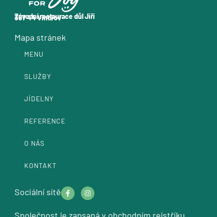
Závodní restaurace důl Jiří
357 44 Vintířov
Mapa stránek
MENU
SLUŽBY
JÍDELNY
REFERENCE
O NÁS
KONTAKT
F
I
Sociální sítě
a
n
c
s
e
t
Společnost je zapsaná v obchodním rejstříku
b
a